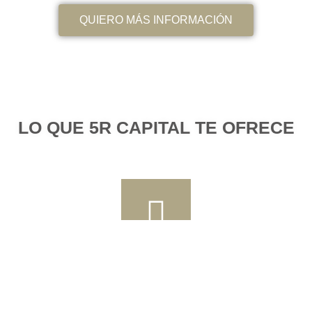
QUIERO MÁS INFORMACIÓN
LO QUE 5R CAPITAL TE OFRECE
SOLIDEZ INMOBILIARIA
Ahora puedes diversificar tu cartera añadiendo rentables inversiones en proyectos
inmobiliarios, mejorando así tu perfil de riesgo/rendimiento en comparación con las